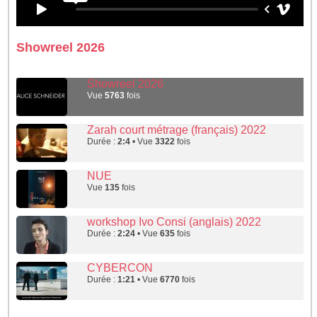
Showreel 2026
Showreel 2026
Vue
5763
fois
Zarah court métrage (français) 2022
Durée :
2:4
• Vue
3322
fois
NUE
Vue
135
fois
workshop Ivo Consi (anglais) 2022
Durée :
2:24
• Vue
635
fois
CYBERCON
Durée :
1:21
• Vue
6770
fois